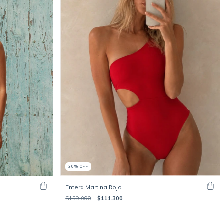
30
%
OFF
Entera Martina Rojo
$159.000
$111.300