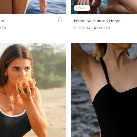
30
%
OFF
Entera Sol Blanco y Negro
gro
$165.800
$116.060
600