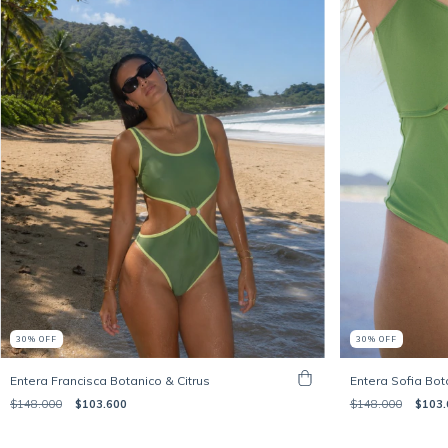
30
%
OFF
30
%
OFF
Entera Francisca Botanico & Citrus
Entera Sofia Bot
$148.000
$103.600
$148.000
$103.