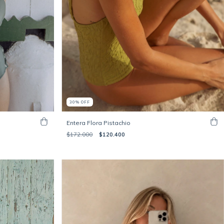
30
%
OFF
Entera Flora Pistachio
$172.000
$120.400