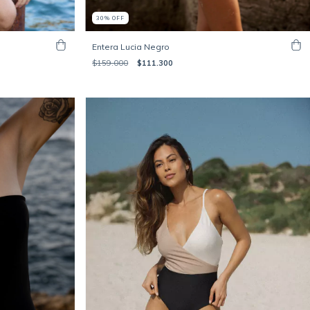
30
%
OFF
Entera Lucia Negro
$159.000
$111.300