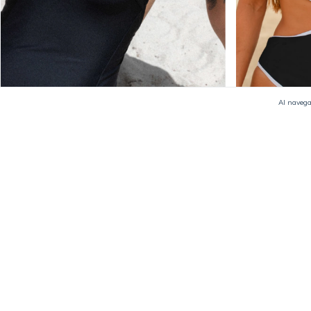
Al navega
30
%
OFF
30
%
OFF
Entera Celina Black
Entera Francisc
$148.000
$103.600
$148.000
$103.