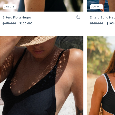
30
%
OFF
30
%
OFF
Entera Flora Negro
Entera Sofia Ne
$172.000
$120.400
$148.000
$103.