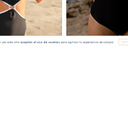
r por este sitio
aceptás el uso de cookies
para agilizar tu experiencia de compra.
ENT
30
%
OFF
a Negro & Perola
Entera Ana Negro
600
$138.500
$96.950