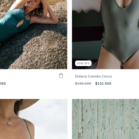
30
%
OFF
Entera Camila Croco
$145.000
$101.500
060