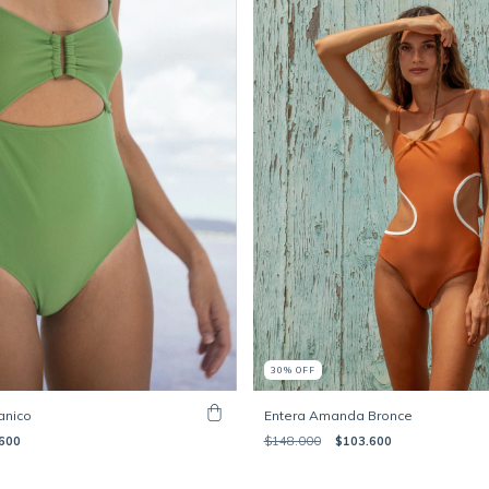
30
%
OFF
anico
Entera Amanda Bronce
600
$148.000
$103.600