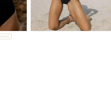
ENDIDO
30
%
OFF
Entera Elisa Tricolor
$148.000
$103.600