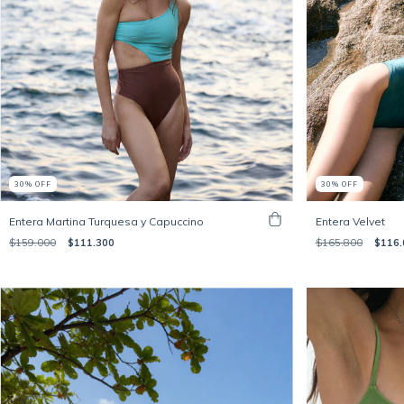
30
%
OFF
30
%
OFF
Entera Martina Turquesa y Capuccino
Entera Velvet
$159.000
$111.300
$165.800
$116.