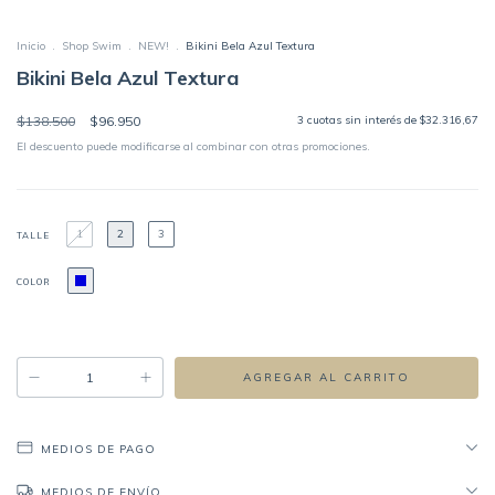
Inicio
.
Shop Swim
.
NEW!
.
Bikini Bela Azul Textura
Bikini Bela Azul Textura
$138.500
$96.950
3
cuotas sin interés de
$32.316,67
El descuento puede modificarse al combinar con otras promociones.
1
2
3
TALLE
COLOR
MEDIOS DE PAGO
MEDIOS DE ENVÍO