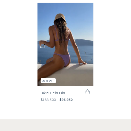
30
%
OFF
Bikini Bela Lila
$138.500
$96.950