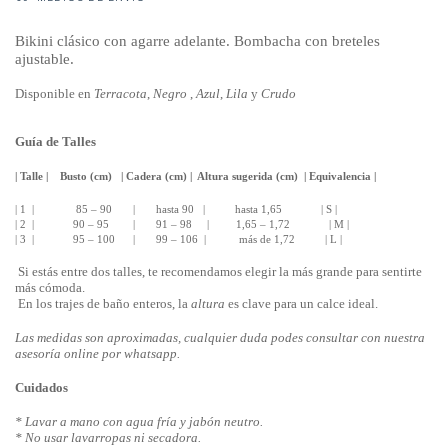
Bikini clásico con agarre adelante. Bombacha con breteles
ajustable.
Disponible en
Terracota
,
Negro
,
Azul
,
Lila
y
Crudo
Guía de Talles
| Talle | Busto (cm) | Cadera (cm) | Altura sugerida (cm) | Equivalencia |
| 1 | 85 – 90 | hasta 90 | hasta 1,65 | S |
| 2 | 90 – 95 | 91 – 98 | 1,65 – 1,72 | M |
| 3 | 95 – 100 | 99 – 106 | más de 1,72 | L |
Si estás entre dos talles, te recomendamos elegir la más grande para sentirte
más cómoda.
En los trajes de baño enteros, la
altura
es clave para un calce ideal.
Las medidas son aproximadas, cualquier duda podes consultar con nuestra
asesoría online por whatsapp.
Cuidados
* Lavar a mano con agua fría y jabón neutro.
* No usar lavarropas ni secadora.