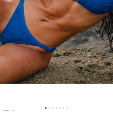
30
%
OFF