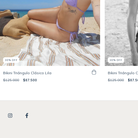
30
%
OFF
30
%
OFF
Bikini Triángulo Clásico Lila
Bikini Triángulo 
$125.000
$87.500
$125.000
$87.5