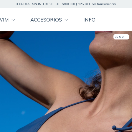
3 CUOTAS SIN INTERÉS DESDE $100.000 | 10% OFF por transferencia
WIM
ACCESORIOS
INFO
30
%
OFF