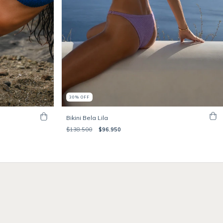
30
%
OFF
Bikini Bela Lila
$138.500
$96.950