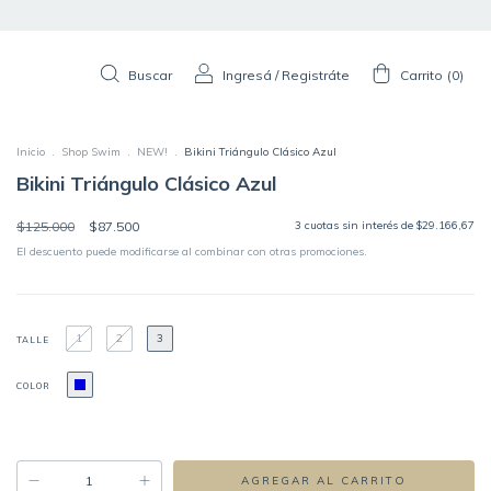
Buscar
Ingresá
/
Registráte
Carrito
(
0
)
Inicio
.
Shop Swim
.
NEW!
.
Bikini Triángulo Clásico Azul
Bikini Triángulo Clásico Azul
$125.000
$87.500
3
cuotas sin interés de
$29.166,67
El descuento puede modificarse al combinar con otras promociones.
1
2
3
TALLE
COLOR