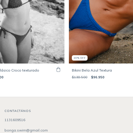
30
%
OFF
Clásico Croco texturado
Bikini Bela Azul Textura
00
$138.500
$96.950
CONTACTÁNOS
1131609516
bonga.swim@gmail.com