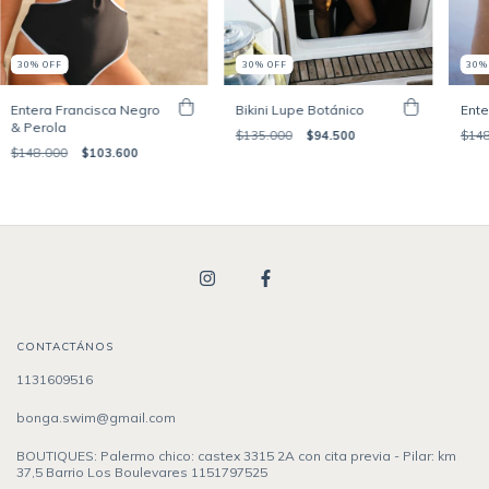
30
%
OFF
30
30
%
OFF
Bikini Lupe Botánico
Ente
Entera Francisca Negro
& Perola
$135.000
$94.500
$148
$148.000
$103.600
CONTACTÁNOS
1131609516
bonga.swim@gmail.com
BOUTIQUES: Palermo chico: castex 3315 2A con cita previa - Pilar: km
37,5 Barrio Los Boulevares 1151797525