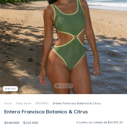
30
%
OFF
Inicio
.
Shop Swim
.
ENTERAS
.
Entera Francisca Botanico & Citrus
Entera Francisca Botanico & Citrus
$148.000
$103.600
3
cuotas sin interés de
$34.533,33